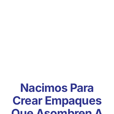
Nacimos Para
Crear E
Mpaqu
Es
Que Asombren A